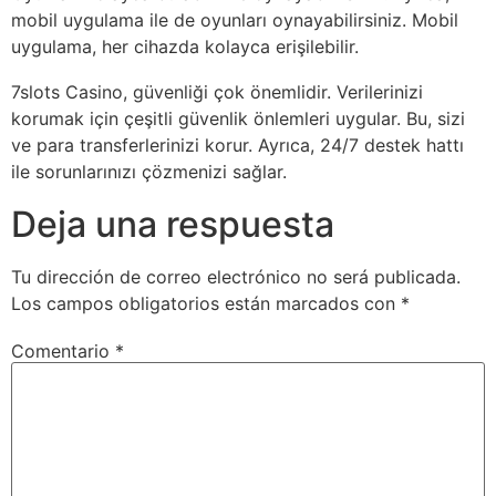
mobil uygulama ile de oyunları oynayabilirsiniz. Mobil
uygulama, her cihazda kolayca erişilebilir.
7slots Casino, güvenliği çok önemlidir. Verilerinizi
korumak için çeşitli güvenlik önlemleri uygular. Bu, sizi
ve para transferlerinizi korur. Ayrıca, 24/7 destek hattı
ile sorunlarınızı çözmenizi sağlar.
Deja una respuesta
Tu dirección de correo electrónico no será publicada.
Los campos obligatorios están marcados con
*
Comentario
*