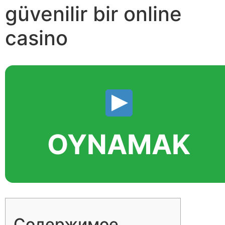
güvenilir bir online
casino
OYNAMAK
Содержимое