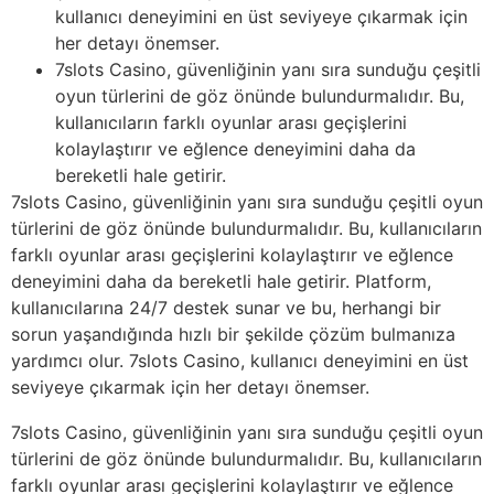
kullanıcı deneyimini en üst seviyeye çıkarmak için
her detayı önemser.
7slots Casino, güvenliğinin yanı sıra sunduğu çeşitli
oyun türlerini de göz önünde bulundurmalıdır. Bu,
kullanıcıların farklı oyunlar arası geçişlerini
kolaylaştırır ve eğlence deneyimini daha da
bereketli hale getirir.
7slots Casino, güvenliğinin yanı sıra sunduğu çeşitli oyun
türlerini de göz önünde bulundurmalıdır. Bu, kullanıcıların
farklı oyunlar arası geçişlerini kolaylaştırır ve eğlence
deneyimini daha da bereketli hale getirir. Platform,
kullanıcılarına 24/7 destek sunar ve bu, herhangi bir
sorun yaşandığında hızlı bir şekilde çözüm bulmanıza
yardımcı olur. 7slots Casino, kullanıcı deneyimini en üst
seviyeye çıkarmak için her detayı önemser.
7slots Casino, güvenliğinin yanı sıra sunduğu çeşitli oyun
türlerini de göz önünde bulundurmalıdır. Bu, kullanıcıların
farklı oyunlar arası geçişlerini kolaylaştırır ve eğlence