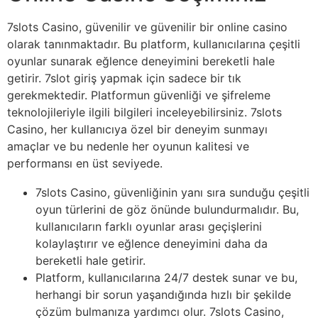
7slots Casino, güvenilir ve güvenilir bir online casino
olarak tanınmaktadır. Bu platform, kullanıcılarına çeşitli
oyunlar sunarak eğlence deneyimini bereketli hale
getirir. 7slot giriş yapmak için sadece bir tık
gerekmektedir. Platformun güvenliği ve şifreleme
teknolojileriyle ilgili bilgileri inceleyebilirsiniz. 7slots
Casino, her kullanıcıya özel bir deneyim sunmayı
amaçlar ve bu nedenle her oyunun kalitesi ve
performansı en üst seviyede.
7slots Casino, güvenliğinin yanı sıra sunduğu çeşitli
oyun türlerini de göz önünde bulundurmalıdır. Bu,
kullanıcıların farklı oyunlar arası geçişlerini
kolaylaştırır ve eğlence deneyimini daha da
bereketli hale getirir.
Platform, kullanıcılarına 24/7 destek sunar ve bu,
herhangi bir sorun yaşandığında hızlı bir şekilde
çözüm bulmanıza yardımcı olur. 7slots Casino,