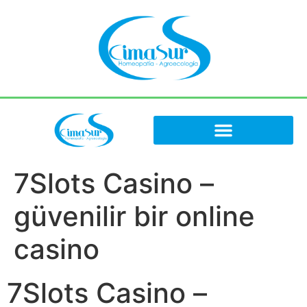
7Slots Casino –
güvenilir bir online
casino
7Slots Casino –