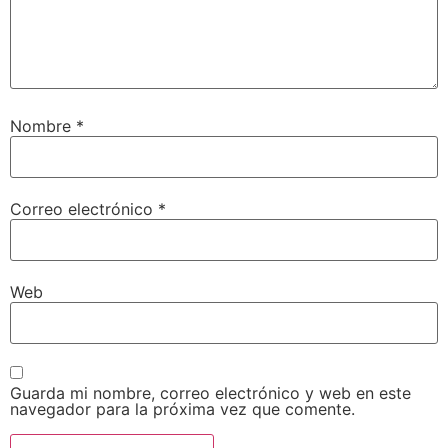
Nombre
*
Correo electrónico
*
Web
Guarda mi nombre, correo electrónico y web en este
navegador para la próxima vez que comente.