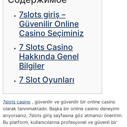
7slots giriş –
Güvenilir Online
Casino Seçiminiz
7 Slots Casino
Hakkında Genel
Bilgiler
7 Slot Oyunları
7slots casino
, güvenilir ve güvenilir bir online casino
olarak tanınmaktadır. Başka bir online casino deneyimi
arıyorsanız, 7slots giriş sayfasına göz atmanızı öneririm.
Bu platform, kullanıcılarına profesyonel ve güvenli bir