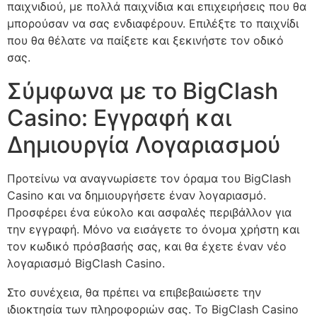
παιχνιδιού, με πολλά παιχνίδια και επιχειρήσεις που θα
μπορούσαν να σας ενδιαφέρουν. Επιλέξτε το παιχνίδι
που θα θέλατε να παίξετε και ξεκινήστε τον οδικό
σας.
Σύμφωνα με το BigClash
Casino: Εγγραφή και
Δημιουργία Λογαριασμού
Προτείνω να αναγνωρίσετε τον όραμα του BigClash
Casino και να δημιουργήσετε έναν λογαριασμό.
Προσφέρει ένα εύκολο και ασφαλές περιβάλλον για
την εγγραφή. Μόνο να εισάγετε το όνομα χρήστη και
τον κωδικό πρόσβασής σας, και θα έχετε έναν νέο
λογαριασμό BigClash Casino.
Στο συνέχεια, θα πρέπει να επιβεβαιώσετε την
ιδιοκτησία των πληροφοριών σας. Το BigClash Casino