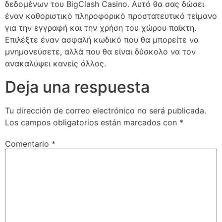
δεδομένων του BigClash Casino. Αυτό θα σας δώσει
έναν καθοριστικό πληροφορικό προστατευτικό τείμανο
για την εγγραφή και την χρήση του χώρου παίκτη.
Επιλέξτε έναν ασφαλή κωδικό που θα μπορείτε να
μνημονεύσετε, αλλά που θα είναι δύσκολο να τον
ανακαλύψει κανείς άλλος.
Deja una respuesta
Tu dirección de correo electrónico no será publicada.
Los campos obligatorios están marcados con
*
Comentario
*