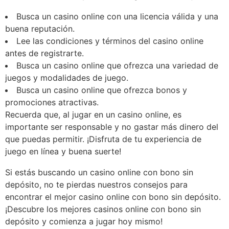
Busca un casino online con una licencia válida y una
buena reputación.
Lee las condiciones y términos del casino online
antes de registrarte.
Busca un casino online que ofrezca una variedad de
juegos y modalidades de juego.
Busca un casino online que ofrezca bonos y
promociones atractivas.
Recuerda que, al jugar en un casino online, es
importante ser responsable y no gastar más dinero del
que puedas permitir. ¡Disfruta de tu experiencia de
juego en línea y buena suerte!
Si estás buscando un casino online con bono sin
depósito, no te pierdas nuestros consejos para
encontrar el mejor casino online con bono sin depósito.
¡Descubre los mejores casinos online con bono sin
depósito y comienza a jugar hoy mismo!