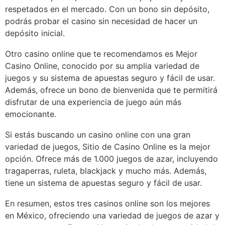
respetados en el mercado. Con un bono sin depósito,
podrás probar el casino sin necesidad de hacer un
depósito inicial.
Otro casino online que te recomendamos es Mejor
Casino Online, conocido por su amplia variedad de
juegos y su sistema de apuestas seguro y fácil de usar.
Además, ofrece un bono de bienvenida que te permitirá
disfrutar de una experiencia de juego aún más
emocionante.
Si estás buscando un casino online con una gran
variedad de juegos, Sitio de Casino Online es la mejor
opción. Ofrece más de 1.000 juegos de azar, incluyendo
tragaperras, ruleta, blackjack y mucho más. Además,
tiene un sistema de apuestas seguro y fácil de usar.
En resumen, estos tres casinos online son los mejores
en México, ofreciendo una variedad de juegos de azar y